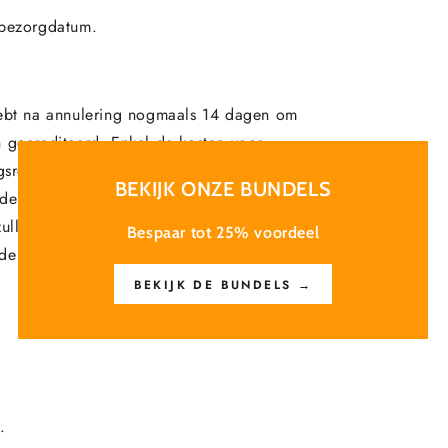
 bezorgdatum.
hebt na annulering nogmaals 14 dagen om
en gecrediteerd. Enkel de kosten voor
srecht, zal het product met alle
BEKIJK ONZE BUNDELS
n de ondernemer geretourneerd worden.
ullen vervolgens het verschuldigde
Bespaar tot 25% voordeel
de orde retour ontvangen is.
BEKIJK DE BUNDELS →
.