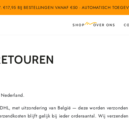
.V. €17,95 BIJ BESTELLINGEN VANAF €50 · AUTOMATISCH TOE
SHOP
OVER ONS
C
RETOUREN
 Nederland.
 DHL, met uitzondering van België — deze worden verzonden
rzendkosten blijft gelijk bij ieder orderaantal. Wij verzende