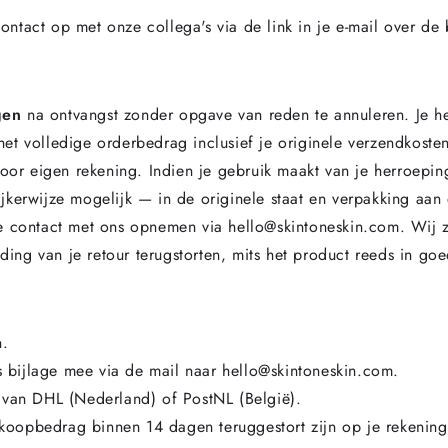
ntact op met onze collega's via de link in je e-mail over de
gen
na ontvangst zonder opgave van reden te annuleren. Je 
n het volledige orderbedrag inclusief je originele verzendkost
voor eigen rekening. Indien je gebruik maakt van je herroeping
jkerwijze mogelijk — in de originele staat en verpakking aa
e contact met ons opnemen via hello@skintoneskin.com. Wij z
ng van je retour terugstorten, mits het product reeds in goe
n.
ls bijlage mee via de mail naar hello@skintoneskin.com.
 van DHL (Nederland) of PostNL (België).
ankoopbedrag binnen 14 dagen teruggestort zijn op je rekening