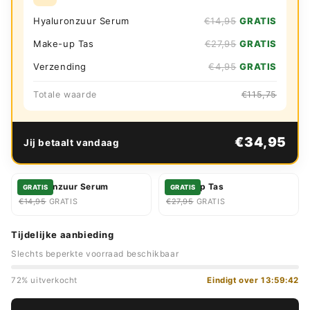
Hyaluronzuur Serum
€14,95
GRATIS
Make-up Tas
€27,95
GRATIS
Verzending
€4,95
GRATIS
Totale waarde
€115,75
€34,95
Jij betaalt vandaag
Hyaluronzuur Serum
Make-up Tas
GRATIS
GRATIS
€14,95
GRATIS
€27,95
GRATIS
Tijdelijke aanbieding
Slechts beperkte voorraad beschikbaar
72% uitverkocht
Eindigt over
13:59:41