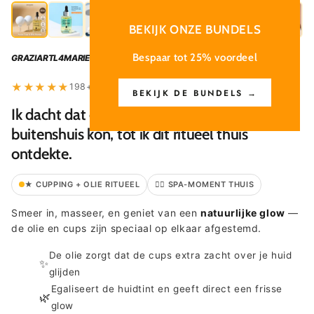
BEKIJK ONZE BUNDELS
Bespaar tot 25% voordeel
GRAZIA
RTL4
MARIE CLAIRE
★
★
★
★
★
198+ beoordelingen
BEKIJK DE BUNDELS →
Ik dacht dat een spa-behandeling alleen
buitenshuis kon, tot ik dit ritueel thuis
ontdekte.
★ CUPPING + OLIE RITUEEL
🧖‍♀️ SPA-MOMENT THUIS
Smeer in, masseer, en geniet van een
natuurlijke glow
—
de olie en cups zijn speciaal op elkaar afgestemd.
De olie zorgt dat de cups extra zacht over je huid
✨
glijden
Egaliseert de huidtint en geeft direct een frisse
🌿
glow