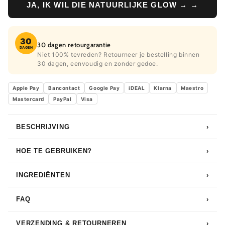
JA, IK WIL DIE NATUURLIJKE GLOW → →
30
30 dagen retourgarantie
DAGEN
Niet 100% tevreden? Retourneer je bestelling binnen
30 dagen, eenvoudig en zonder gedoe.
Apple Pay
Bancontact
Google Pay
iDEAL
Klarna
Maestro
Mastercard
PayPal
Visa
BESCHRIJVING
›
HOE TE GEBRUIKEN?
›
INGREDIËNTEN
›
FAQ
›
VERZENDING & RETOURNEREN
›