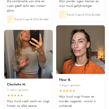
De combinatie van olie en
Mijn poriën ogen kleiner en
cups geeft echt een instant
mijn huid gelijkmatiger.
glow.
Facial Cups & Olie Bundel
Facial Cups & Olie Bundel
Fleur B.
Charlotte M.
5 dagen geleden
2 weken geleden
★
★
★
★
★
★
★
★
★
★
Mijn huid oogt frisser en
Mijn huid voelt zacht en oogt
minder opgezet, vooral 's
frisser na elke sessie.
ochtends.