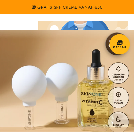
GA NAAR
Winkelwa
🎁 GRATIS SPF CRÈME VANAF €50
MIS DEZE KANS NIET!
INHOUD
🎁
CADEAU