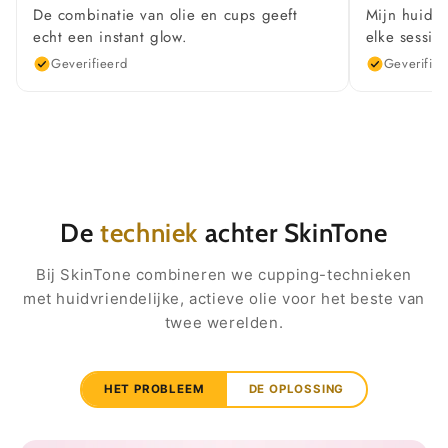
De combinatie van olie en cups geeft
Mijn huid v
echt een instant glow.
elke sessie.
Geverifieerd
Geverifiee
De
techniek
achter SkinTone
Bij SkinTone combineren we cupping-technieken
met huidvriendelijke, actieve olie voor het beste van
twee werelden.
HET PROBLEEM
DE OPLOSSING