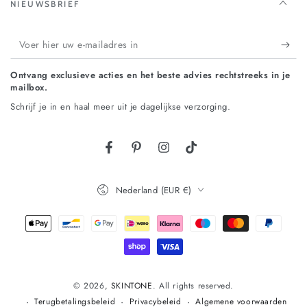
NIEUWSBRIEF
Voer
hier
Ontvang exclusieve acties en het beste advies rechtstreeks in je
uw
mailbox.
e-
Schrijf je in en haal meer uit je dagelijkse verzorging.
mailadres
in
Land/regio
Nederland (EUR €)
Betaalmethoden
© 2026,
SKINTONE
. All rights reserved.
Terugbetalingsbeleid
Privacybeleid
Algemene voorwaarden