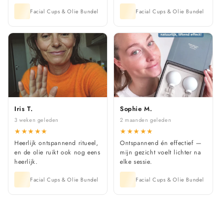
Facial Cups & Olie Bundel
Facial Cups & Olie Bundel
Iris T.
Sophie M.
3 weken geleden
2 maanden geleden
★
★
★
★
★
★
★
★
★
★
Heerlijk ontspannend ritueel,
Ontspannend én effectief —
en de olie ruikt ook nog eens
mijn gezicht voelt lichter na
heerlijk.
elke sessie.
Facial Cups & Olie Bundel
Facial Cups & Olie Bundel