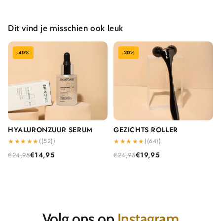
Dit vind je misschien ook leuk
-40%
-20%
HYALURONZUUR SERUM
GEZICHTS ROLLER
★
★
★
★
★
((52))
★
★
★
★
★
((64))
€14,95
€19,95
€24,95
€24,95
Volg ons op
Instagram