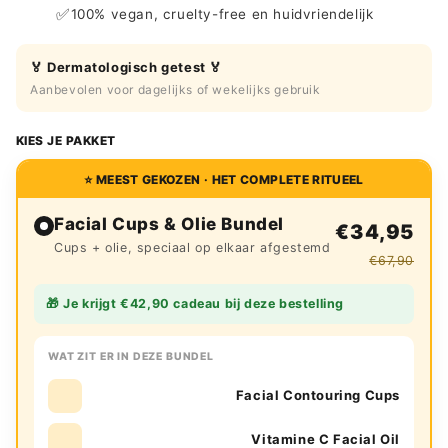
✅
100% vegan, cruelty-free en huidvriendelijk
🏅 Dermatologisch getest 🏅
Aanbevolen voor dagelijks of wekelijks gebruik
KIES JE PAKKET
⭐ MEEST GEKOZEN · HET COMPLETE RITUEEL
Facial Cups & Olie Bundel
€34,95
Cups + olie, speciaal op elkaar afgestemd
€67,90
🎁 Je krijgt €42,90 cadeau bij deze bestelling
WAT ZIT ER IN DEZE BUNDEL
Facial Contouring Cups
Vitamine C Facial Oil