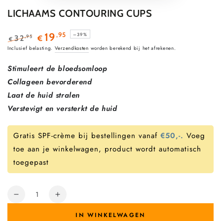
afspelen
LICHAAMS CONTOURING CUPS
,95
19
–39%
,95
32
€
€
Normale
Verkoopprijs
Inclusief belasting.
Verzendkosten
worden berekend bij het afrekenen.
prijs
Stimuleert de bloedsomloop
Collageen bevorderend
Laat de huid stralen
Verstevigt en versterkt de huid
Gratis SPF-crème bij bestellingen vanaf
€50,-.
Voeg
toe aan je winkelwagen, product wordt automatisch
toegepast
Hoeveelheid
Verminder
Verhoog
hoeveelheid
de
IN WINKELWAGEN
voor
hoeveelheid