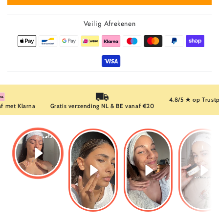
LICHAAMS
voor
CONTOURING
LICHAAMS
Veilig Afrekenen
CUPS
CONTOURING
CUPS
4.8/5 ★ op Trustpilot
arna
Gratis verzending NL & BE vanaf €20