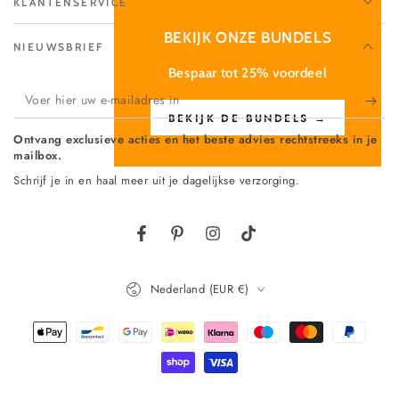
KLANTENSERVICE
BEKIJK ONZE BUNDELS
NIEUWSBRIEF
Bespaar tot 25% voordeel
Voer
BEKIJK DE BUNDELS →
hier
Ontvang exclusieve acties en het beste advies rechtstreeks in je
uw
mailbox.
e-
Schrijf je in en haal meer uit je dagelijkse verzorging.
mailadres
in
Land/regio
Nederland (EUR €)
Betaalmethoden