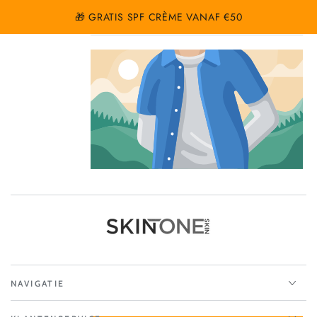
GA NAAR
Winkelwa
🎁 GRATIS SPF CRÈME VANAF €50
MIS DEZE KANS NIET!
INHOUD
News
NAVIGATIE